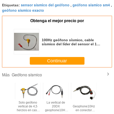
sensor sísmico del geófono
geófono sísmico sm4
Etiquetas:
,
,
geófono sísmico exacto
Obtenga el mejor precio por
100Hz geófono sísmico, cable
sísmico del líder del sensor el 1m
de los geófonos de Digitaces
Continuar
Geófono sísmico
Más
 sísmica
Solo geófono
La vertical de
Vertical de 20DX
Geófono d
ono 4.5Hz
vertical de 4,5
20DX
Geophone10Hz
sensibilid
nector de
herzios en caso
geophone10Hz
en conector
verti