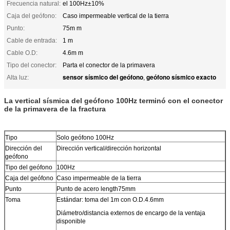
Frecuencia natural:
el 100Hz±10%
Caja del geófono:
Caso impermeable vertical de la tierra
Punto:
75m m
Cable de entrada:
1 m
Cable O.D:
4.6m m
Tipo del conector:
Parta el conector de la primavera
sensor sísmico del geófono
geófono sísmico exacto
Alta luz:
,
La vertical sísmica del geófono 100Hz terminó con el conector
de la primavera de la fractura
Tipo
Solo geófono 100Hz
Dirección del
Dirección vertical/dirección horizontal
geófono
Tipo del geófono
100Hz
Caja del geófono
Caso impermeable de la tierra
Punto
Punto de acero length75mm
Toma
Estándar: toma del 1m con O.D.4.6mm
Diámetro/distancia externos de encargo de la ventaja
disponible