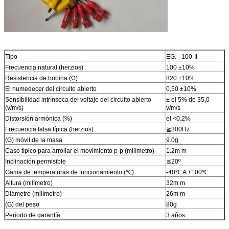
Tipo
EG. - 100-II
Frecuencia natural (herzios)
100 ±10%
Resistencia de bobina (Ω)
820 ±10%
El humedecer del circuito abierto
0,50 ±10%
Sensibilidad intrínseca del voltaje del circuito abierto
± el 5% de 35,0
(v/m/s)
v/m/s
Distorsión armónica (%)
el <0.2%
Frecuencia falsa típica (herzios)
≧300Hz
(G) móvil de la masa
9.0g
Caso típico para arrollar el movimiento p-p (milímetro)
1.2m m
Inclinación permisible
≦20º
Gama de temperaturas de funcionamiento (℃)
-40℃ A +100℃
Altura (milímetro)
32m m
Diámetro (milímetro)
26m m
(G) del peso
80g
Período de garantía
3 años