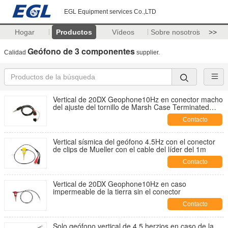
EGL Equipment services Co.,LTD
Hogar
Productos
Vídeos
Sobre nosotros
>>
Geófono de 3 componentes
Calidad
supplier.
Vertical de 20DX Geophone10Hz en conector macho
del ajuste del tornillo de Marsh Case Terminated
With KCK
Contacto
Vertical sísmica del geófono 4.5Hz con el conector
de clips de Mueller con el cable del líder del 1m
Contacto
Vertical de 20DX Geophone10Hz en caso
impermeable de la tierra sin el conector
Contacto
Solo geófono vertical de 4,5 herzios en caso de la